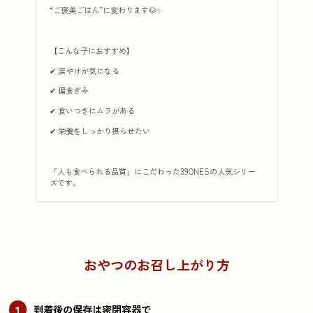
“ご褒美ごはん”に変わります🐶✨
【こんな子におすすめ】
✔ 涙やけが気になる
✔ 偏食ぎみ
✔ 食いつきにムラがある
✔ 栄養をしっかり摂らせたい
「人も食べられる品質」にこだわった39ONESの人気シリー
ズです。
おやつのお召し上がり方
1
到着後の保存は密閉容器で