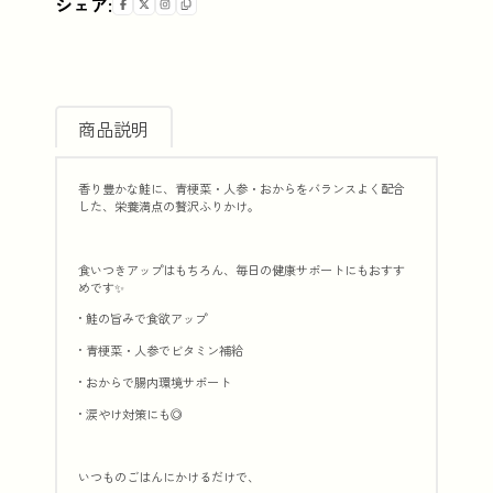
シェア:
無添加 国産 鮭ふりかけ
無添加 国産 鮭ふりかけ
無添加 国産 鮭ふりかけ
コピー
商品説明
香り豊かな鮭に、青梗菜・人参・おからをバランスよく配合
した、栄養満点の贅沢ふりかけ。
食いつきアップはもちろん、毎日の健康サポートにもおすす
めです✨
• 鮭の旨みで食欲アップ
• 青梗菜・人参でビタミン補給
• おからで腸内環境サポート
• 涙やけ対策にも◎
いつものごはんにかけるだけで、