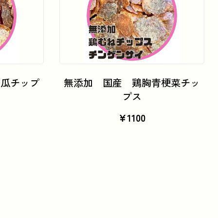
カートに追加
南瓜チップ
無添加 国産 鶏胸青梗菜チッ
プス
¥
1100